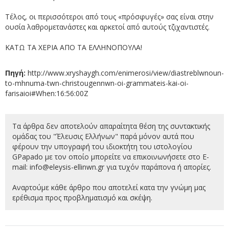
Τέλος, οι περισσότεροι από τους «πρόσφυγές» σας είναι στην
ουσία λαθρομετανάστες και αρκετοί από αυτούς τζιχαντιστές.
ΚΑΤΩ ΤΑ ΧΕΡΙΑ ΑΠΟ ΤΑ ΕΛΛΗΝΟΠΟΥΛΑ!
Πηγή:
http://www.xryshaygh.com/enimerosi/view/diastreblwnoun-
to-mhnuma-twn-christougennwn-oi-grammateis-kai-oi-
farisaioi#When:16:56:00Z
Τα άρθρα δεν αποτελούν απαραίτητα θέση της συντακτικής
ομάδας του "Έλευσις Ελλήνων" παρά μόνον αυτά που
φέρουν την υπογραφή του ιδιοκτήτη του ιστολογίου
GPapado με τον οποίο μπορείτε να επικοινωνήσετε στο E-
mail:
info@eleysis-ellinwn.gr για τυχόν παράπονα ή απορίες.
Αναρτούμε κάθε άρθρο που αποτελεί κατα την γνώμη μας
ερέθισμα προς προβληματισμό και σκέψη.