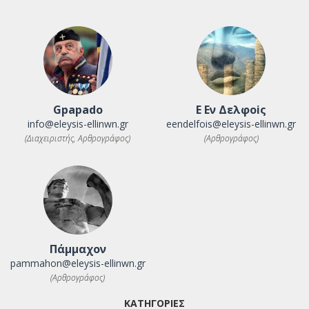
Gpapado
Ε Εν Δελφοiς
info@eleysis-ellinwn.gr
eendelfois@eleysis-ellinwn.gr
(Διαχειριστής, Αρθρογράφος)
(Αρθρογράφος)
Πάμμαχον
pammahon@eleysis-ellinwn.gr
(Αρθρογράφος)
ΚΑΤΗΓΟΡΙΕΣ