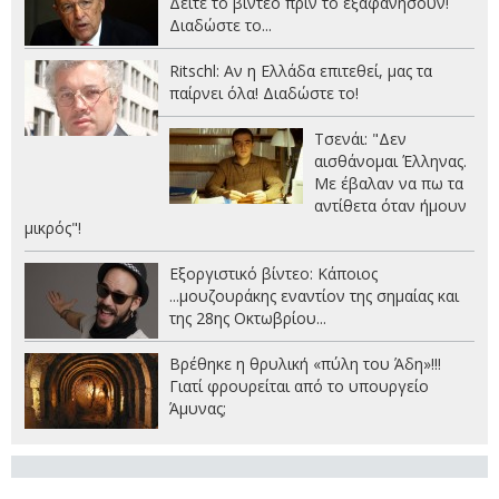
Δείτε το βίντεο πριν το εξαφανήσουν!
Διαδώστε το...
Ritschl: Αν η Ελλάδα επιτεθεί, μας τα
παίρνει όλα! Διαδώστε το!
Τσενάι: "Δεν
αισθάνομαι Έλληνας.
Με έβαλαν να πω τα
αντίθετα όταν ήμουν
μικρός"!
Εξοργιστικό βίντεο: Κάποιος
...μουζουράκης εναντίον της σημαίας και
της 28ης Οκτωβρίου...
Βρέθηκε η θρυλική «πύλη του Άδη»!!!
Γιατί φρουρείται από το υπουργείο
Άμυνας;