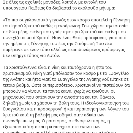
Σε όλες τις σχολικές μονάδες, λοιπόν, με εντολή του
υπουργείου Παιδείας θα διαβαστεί το ακόλουθο μήνυμα:
«Το πιο συγκλονιστικό γεγονός στον κόσμο αποτελεί η Γέννηση
του Ιησού Χριστού καθώς η ενσάρκωσή Του χώρισε την ιστορία
σε δύο μέρη, εκείνη που γράφτηκε προ Χριστού και εκείνη που
συνεχίζεται μετά Χριστό. Ήταν ένας Θεός πρόσφυγας, γιατί από
την ημέρα της Γέννησης του έως την Σταύρωσή Του δεν
παρέμεινε σε έναν τόπο αλλά ως περιπλανώμενος πρόσφυγας
δεν υπήρχε τόπος για Αυτόν.
Τα Χριστούγεννα είναι η νίκη και ταυτόχρονα η ήττα του
Χριστιανισμού. Νίκη γιατί μπόλιασαν τον κόσμο με το Ευαγγέλιο
της Αγάπης και ήττα γιατί το Ευαγγέλιο της Αγάπης νοθεύτηκε σε
τέτοιο βαθμό, ώστε οι περισσότεροι Χριστιανοί να πιστεύουν ότι
μπορούν να γίνουν τα πάντα καινά, χωρίς να τρωθούν οι
μηχανισμοί που σπέρνουν την ανισότητα και τον θάνατο,
δηλαδή χωρίς να χάσουν τη βολή τους. Η ιδεολογικοποίηση του
Ευαγγελίου και η προσαρμογή ή και παραποίηση των λόγων του
Χριστού κατά τη βόλεψή μας οδηγεί στην αδικία των
συνανθρώπων μας. Ο ρατσισμός, ο εθνοφυλετισμός, η
εξουσιαστικότητα και η κυριαρχικότητα έναντι των
συνανθρώπων μας αλλά και η δικαιολόγηση του πλούτου,