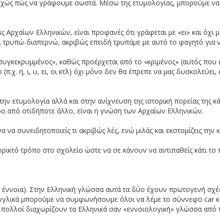
υνεχώς πώς να γράφουμε σωστά. Μέσω της ετυμολογίας, μπορούμε να
ω από τα Ελληνικά νησιά – Εκ
ις Αρχαίων Ελληνικών, είναι προφανές ότι γράφεται με «ει» και όχι
ι τρυπώ-διαπερνώ, ακριβώς επειδή τρυπάμε με αυτό το φαγητό για 
συγκεκρυμμένος», καθώς προέρχεται από το «κριμένος» (αυτός που έ
ει πως είναι απόλαυση να απο
(π.χ. η, ι, υ, ει, οι κτλ) όχι μόνο δεν θα έπρεπε να μας δυσκολεύε
ην ετυμολογία αλλά και στην ανίχνευση της ιστορική πορείας της κά
ο από οτιδήποτε άλλο, είναι η γνώση των Αρχαίων Ελληνικών.
 να συνειδητοποιείς τι ακριβώς λές, ενώ μιλάς και εκστομίζεις την
 φρικτό τρόπο στο σχολείο ώστε να σε κάνουν να αντιπαθείς κάτι τ
 έννοια). Στην Ελληνική γλώσσα αυτά τα δύο έχουν πρωτογενή σχέση
γγλικά μπορούμε να συμφωνήσουμε όλοι να λέμε το σύννεφο car κα
λόγο πολλοί διαχωρίζουν τα Ελληνικά σαν «εννοιολογική» γλώσσα από