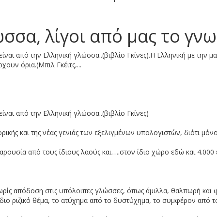
ατα για την πόλη» η προφητεί
ώσσα, λίγοι από μας το γνω
την Αθήνα!
 είναι από την Ελληνική γλώσσα..(βιβλίο Γκίνες).Η Ελληνική με την 
ουν όρια.(Μπιλ Γκέιτς,...
ικοπηματίες
είναι από την Ελληνική γλώσσα..(βιβλίο Γκίνες)
νια - Σοκάρει η σύγκριση τιμώ
ρικής και της νέας γενιάς των εξελιγμένων υπολογιστών, διότι μόνο
 παρουσία από τους ίδιους λαούς και…..στον ίδιο χώρο εδώ και 4.00
όματα έχω μόνο δίκιο
χωρίς απόδοση στις υπόλοιπες γλώσσες, όπως άμιλλα, θαλπωρή και 
ίδιο ριζικό θέμα, το ατύχημα από το δυστύχημα, το συμφέρον από τ
αμματέας Ανθρωπίνων Δικαιωμά