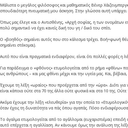
Μάλιστα ο μεγάλος φιλόσοφος και μαθηματικός Βένερ Χάιζενμπεργκ 
σπουδαιότερη πνευματική μου άσκηση. Στην γλώσσα αυτή υπάρχει η
Όπως μας έλεγε και ο Αντισθένης, «Αρχή σοφίας, η των ονομάτων επί
πολύ σημαντικό να έχει κανείς δική του γη / δικό του σπίτι.
Ο «βοηθός» σημαίνει αυτός που στο κάλεσμα τρέχει. Βοή=φωνή θέω=τρ
σημαίνει στέκομαι).
Αυτό που είναι πραγματικά ενδιαφέρον, είναι ότι πολλές φορές η λέ
Για παράδειγμα ο «φθόνος» ετυμολογείται από το ρήμα «φθίνω» που
ως ανθρώπους – και μας φθίνει μέχρι και την υγεία μας. Και, βέβαι
Έχουμε τη λέξη «ωραίος» που προέρχεται από την «ώρα». Διότι για ν
είναι κάποια ούτε στα 70 της άλλα ούτε φυσικά και στα 10 της. Ού
Ακόμα έχουμε την λέξη «ελευθερία» για την οποία το «Ετυμολογικόν 
όταν έχεις τη δυνατότητα να πάς όπου αγαπάς. Πόσο ενδιαφέρουσα 
Το άγαλμα ετυμολογείται από το αγάλλομαι (ευχαριστιέμαι) επειδή 
αυτό επέρχεται η αγαλλίαση. Αν κάνουμε όμως την ανάλυση της λέξ