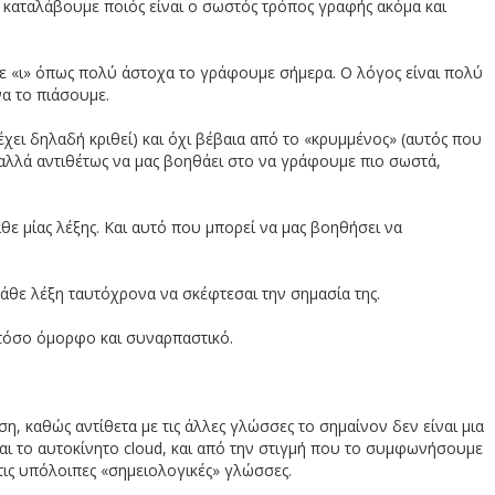
 καταλάβουμε ποιός είναι ο σωστός τρόπος γραφής ακόμα και
τοξεύθηκε ο Göktürk-1 (Βίντεο
 με «ι» όπως πολύ άστοχα το γράφουμε σήμερα. Ο λόγος είναι πολύ
να το πιάσουμε.
χει δηλαδή κριθεί) και όχι βέβαια από το «κρυμμένος» (αυτός που
κεφαλίζεις τους εχθρούς του Α
ι, αλλά αντιθέτως να μας βοηθάει στο να γράφουμε πιο σωστά,
θε μίας λέξης. Και αυτό που μπορεί να μας βοηθήσει να
 κάθε λέξη ταυτόχρονα να σκέφτεσαι την σημασία της.
ο τόσο όμορφο και συναρπαστικό.
, καθώς αντίθετα με τις άλλες γλώσσες το σημαίνον δεν είναι μια
ι το αυτοκίνητο cloud, και από την στιγμή που το συμφωνήσουμε
 τις υπόλοιπες «σημειολογικές» γλώσσες.