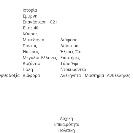
Ιστορία
Σμύρνη
Επανάσταση 1821
Έπος 40
Κύπρος
Μακεδονία
Διάφορα
Πόντος
Διάστημα
Ήπειρος
Ήξερες Ότι
Μεγάλοι Έλληνες
Επιστήμες
Βυζάντιο
Τάδε Έφη
Πόλη
Ντοκυμαντέρ
Ορθοδοξία
Διάφορα
Ανεξήγητα - Μυστήρια
Ανθέλληνες
ου Αιγαίου (Βίντεο)
Αρχική
Επικαιρότητα
Πολιτική