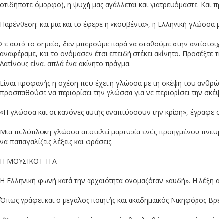
οτιδήποτε όμορφο), η ψυχή μας αγάλλεται και γιατρευόμαστε. Και π
Παρένθεση: και μια και το έφερε η «κουβέντα», η Ελληνική γλώσσα μα
Σε αυτό το σημείο, δεν μπορούμε παρά να σταθούμε στην αντίστοιχη 
αναφέραμε, και το ονόμασαν έτσι επειδή στέκει ακίνητο. Προσέξτε
Λατίνους είναι απλά ένα ακίνητο πράγμα.
Είναι προφανής η σχέση που έχει η γλώσσα με τη σκέψη του ανθρώπ
προσπαθούσε να περιορίσει την γλώσσα για να περιορίσει την σκέ
«Η γλώσσα και οι κανόνες αυτής αναπτύσσουν την κρίση», έγραφε 
Μια πολύπλοκη γλώσσα αποτελεί μαρτυρία ενός προηγμένου πνευματι
να παπαγαλίζεις λέξεις και φράσεις.
Η ΜΟΥΣΙΚΟΤΗΤΑ
Η Ελληνική φωνή κατά την αρχαιότητα ονομαζόταν «αυδή». Η λέξη 
Όπως γράφει και ο μεγάλος ποιητής και ακαδημαϊκός Νικηφόρος Βρε