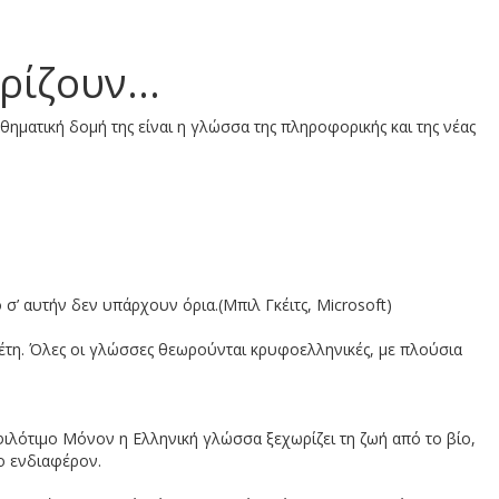
α του πατροκοσμά που έρχεται 
ρίζουν...
μαθηματική δομή της είναι η γλώσσα της πληροφορικής και της νέας
ν προϊόντων σε δραχμές και ευ
 σ’ αυτήν δεν υπάρχουν όρια.(Μπιλ Γκέιτς, Microsoft)
0 έτη. Όλες οι γλώσσες θεωρούνται κρυφοελληνικές, με πλούσια
φιλότιμο Μόνον η Ελληνική γλώσσα ξεχωρίζει τη ζωή από το βίο,
ο ενδιαφέρον.
των