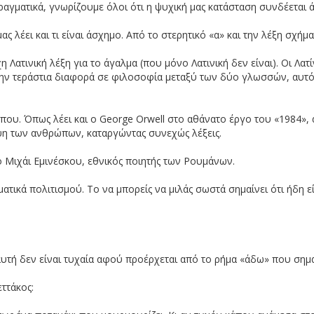
ραγματικά, γνωρίζουμε όλοι ότι η ψυχική μας κατάσταση συνδέεται ά
ς λέει και τι είναι άσχημο. Από το στερητικό «α» και την λέξη σχήμ
Λατινική λέξη για το άγαλμα (που μόνο Λατινική δεν είναι). Οι Λατ
 την τεράστια διαφορά σε φιλοσοφία μεταξύ των δύο γλωσσών, αυτό 
ου. Όπως λέει και ο George Orwell στο αθάνατο έργο του «1984», 
ψη των ανθρώπων, καταργώντας συνεχώς λέξεις.
ο Μιχάι Εμινέσκου, εθνικός ποιητής των Ρουμάνων.
κά πολιτισμού. Το να μπορείς να μιλάς σωστά σημαίνει ότι ήδη εί
αυτή δεν είναι τυχαία αφού προέρχεται από το ρήμα «άδω» που σημ
ττάκος: