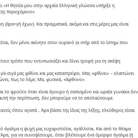
πει «Η θητεία μου στην αρχαία Ελληνική γλώσσα υπήρξε η
της περιεχόμενο».
 (άρα=γή έχων). Και πραγματικά, ακόμα και στις μέρες μας είναι
ίται, δεν μένει ακίνητο στον ουρανό (α στήρ από το ίστημι που
έτοιο τρόπο που εντυπωσιάζει και δίνει τροφή για τη σκέψη.
ά-σιγά μας φθίνει και μας καταστρέφει. Μας «φθίνει» – ελαττώνει
ιώνει, πως το λέμε; Μα, φυσικά, «άφθονο».
ίναι το φρούτο όταν είναι άγουρο ή σαπισμένο και ωραία γυναίκα δεν
σε αυτή την περίπτωση, δεν μπορούμε να το απολαύσουμε.
είς όπου αγαπά .. Άρα βάσει της ίδιας της λέξης, ελεύθερος είσαι
 άγαλμα η ψυχή μας ευχαριστείται, αγάλλεται. Και από το θέαμα
). Άρα, για να συνοψίσουμε, όταν βλέπουμε ένα όμορφο άγαλμα (ή