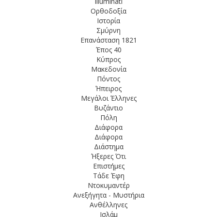
Illuminati
Ορθοδοξία
Ιστορία
 ΑΥΣΤΡΙΑ σε όποιον μετανάστη 
Σμύρνη
Επανάσταση 1821
Έπος 40
Κύπρος
α νησιά αυτά αποτελούν το πιο
Μακεδονία
Πόντος
Ήπειρος
Μεγάλοι Έλληνες
νάστες στο ξενοδοχείο του στη
Βυζάντιο
Πόλη
Διάφορα
Διάφορα
 Αρβανιτάκη το φετεινό βραβεί
Διάστημα
Ήξερες Ότι
Επιστήμες
Τάδε Έφη
Ντοκυμαντέρ
Ανεξήγητα - Μυστήρια
Ανθέλληνες
Ισλάμ