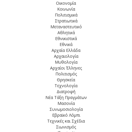
 είναι πιο κιτρινισμένα
Οικονομία
Κοινωνία
Πολιτισμικά
Στρατιωτικά
ς
Μεταναστευτικό
Αθλητικά
Εθνικιστικά
Εθνικά
ζε πετρέλαιο από το ISIS
Αρχαία Ελλάδα
Αρχαιολογία
Μυθολογία
Αρχαίοι Έλληνες
ν σε Ινδία και Κίνα!
Πολιτισμός
Θρησκεία
Τεχνολογία
Διατροφή
ς Δυνάμεις της Ελλάδας. Μείνα
Νέα Τάξη Πραγμάτων
Μασονία
Συνωμοσιολογία
Εβραϊκό Λόμπι
αία που αφαίρεσε στη Χειμάρρα!
Τεχνικές και Σχέδια
Σιωνισμός