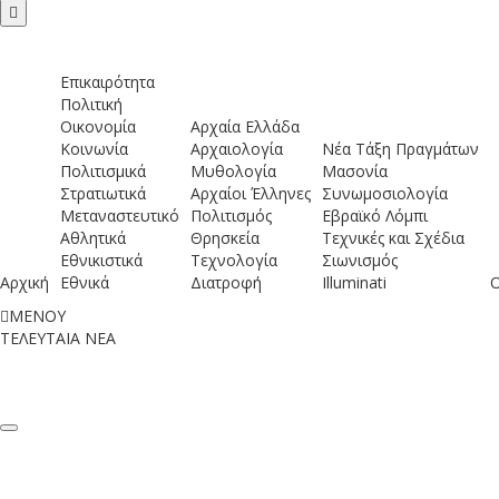
Επικαιρότητα
Πολιτική
Οικονομία
Αρχαία Ελλάδα
Κοινωνία
Αρχαιολογία
Νέα Τάξη Πραγμάτων
Πολιτισμικά
Μυθολογία
Μασονία
Στρατιωτικά
Αρχαίοι Έλληνες
Συνωμοσιολογία
Μεταναστευτικό
Πολιτισμός
Εβραϊκό Λόμπι
Αθλητικά
Θρησκεία
Τεχνικές και Σχέδια
Εθνικιστικά
Τεχνολογία
Σιωνισμός
Αρχική
Εθνικά
Διατροφή
Illuminati
ΜΕΝΟΥ
ΤΕΛΕΥΤΑΙΑ ΝΕΑ
ομείς: Οι φύλακες των νησιών τ