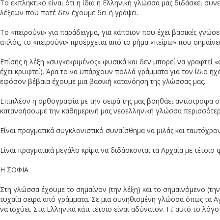
Το εκπληκτικό είναι ότι η ίδια η Ελληνική γλώσσα μας διδάσκει σ
λέξεων που ποτέ δεν έχουμε δει ή γράψει.
κατασκοπευτικός δορυφόρος πάν
Το «πειρούνι» για παράδειγμα, για κάποιον που έχει βασικές γνώσε
απλός, το «πειρούνι» προέρχεται από το ρήμα «πείρω» που σημαίνε
Επίσης η λέξη «συγκεκριμένος» φυσικά και δεν μπορεί να γραφτεί «
υ πέρασε από την Ελλάδα δηλών
έχει κρυφτεί). Άρα το να υπάρχουν πολλά γράμματα για τον ίδιο ήχο 
εφόσον βέβαια έχουμε μια βασική κατανόηση της γλώσσας μας.
Επιπλέον η ορθογραφία με την σειρά της μας βοηθάει αντίστροφα στ
κατανοήσουμε την καθημερινή μας νεοελληνική γλώσσα περισσότερ
Είναι πραγματικά συγκλονιστικό συναίσθημα να μιλάς και ταυτόχρονα
Είναι πραγματικά μεγάλο κρίμα να διδάσκονται τα Αρχαία με τέτοιο
Η ΣΟΦΙΑ
Στη γλώσσα έχουμε το σημαίνον (την λέξη) και το σημαινόμενο (την
τυχαία σειρά από γράμματα. Σε μια συνηθισμένη γλώσσα όπως τα Α
να ισχύει. Στα Ελληνικά κάτι τέτοιο είναι αδύνατον. Γι’ αυτό το 