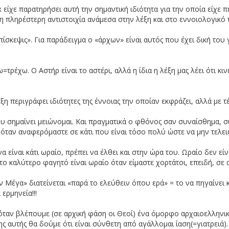
είχε παρατηρήσει αυτή την σημαντική ιδιότητα για την οποία είχε 
 πληρέστερη αντιστοιχία ανάμεσα στην λέξη και στο εννοιολογικό 
σκεψις». Για παράδειγμα ο «άρχων» είναι αυτός που έχει δική του γη
έχω. Ο Αστήρ είναι το αστέρι, αλλά η ίδια η λέξη μας λέει ότι κινε
ξη περιγράφει ιδιότητες της έννοιας την οποίαν εκφράζει, αλλά με τ
 σημαίνει μειώνομαι. Και πραγματικά ο φθόνος σαν συναίσθημα, σιγ
α, όταν αναφερόμαστε σε κάτι που είναι τόσο πολύ ώστε να μην τελε
α είναι κάτι ωραίο, πρέπει να έλθει και στην ώρα του. Ωραίο δεν ε
τε το καλύτερο φαγητό είναι ωραίο όταν είμαστε χορτάτοι, επειδή, 
Μέγα» διατείνεται «παρά το ελεύθειν όπου ερά» = το να πηγαίνει καν
ερμηνεία!!!
όταν βλέπουμε (σε αρχική φάση οι Θεοί) ένα όμορφο αρχαιοελληνικό
ης αυτής θα δούμε ότι είναι σύνθετη από αγάλλομαι ίαση(=γιατρειά