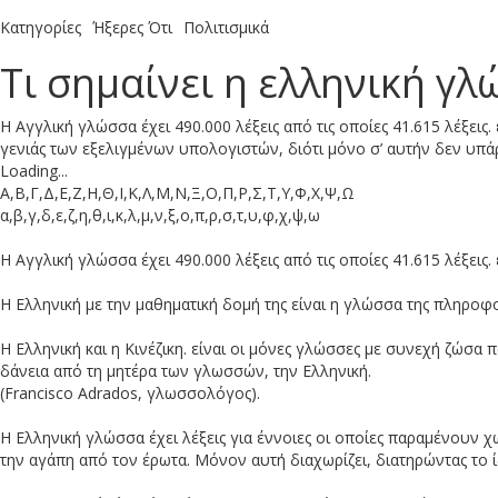
ενά θα περνούν πολλά στρατεύμ
Κατηγορίες
Ήξερες Ότι
Πολιτισμικά
Τι σημαίνει η ελληνική γλ
ροταβέρνα του 5ου αιώνα πχ σ
Η Αγγλική γλώσσα έχει 490.000 λέξεις από τις οποίες 41.615 λέξεις.
γενιάς των εξελιγμένων υπολογιστών, διότι μόνο σ’ αυτήν δεν υπάρχ
Loading...
Α,Β,Γ,Δ,Ε,Ζ,Η,Θ,Ι,Κ,Λ,Μ,Ν,Ξ,Ο,Π,Ρ,Σ,Τ,Υ,Φ,Χ,Ψ,Ω
κία: Παραδώστε μας τους πραξ
α,β,γ,δ,ε,ζ,η,θ,ι,κ,λ,μ,ν,ξ,ο,π,ρ,σ,τ,υ,φ,χ,ψ,ω
Η Αγγλική γλώσσα έχει 490.000 λέξεις από τις οποίες 41.615 λέξεις. 
όστος ζωής τα τελευταία 15 χρό
Η Ελληνική με την μαθηματική δομή της είναι η γλώσσα της πληροφο
Η Ελληνική και η Κινέζικη. είναι οι μόνες γλώσσες με συνεχή ζώσα
δάνεια από τη μητέρα των γλωσσών, την Ελληνική.
οι προδότες έχουν Ελληνικά ον
(Francisco Adrados, γλωσσολόγος).
Η Ελληνική γλώσσα έχει λέξεις για έννοιες οι οποίες παραμένουν 
την αγάπη από τον έρωτα. Μόνον αυτή διαχωρίζει, διατηρώντας το 
ρια Γιαννακάκη νέα γενική γρ