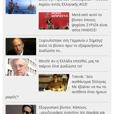
Αερίου εντός Ελληνικής ΑΟΖ!
Μετά από αυτό το
βίντεο όποιος
ψηφίσει ΣΥΡΙΖΑ είναι
απλα ΗΛΙΘΙΟΣ!
Ξεφτυλίστηκε στη Γερμανία ο Σημίτης!
Δείτε το βίντεο πριν το εξαφανήσουν!
Διαδώστε το...
Ritschl: Αν η Ελλάδα επιτεθεί, μας τα
παίρνει όλα! Διαδώστε το!
Τσενάι: "Δεν
αισθάνομαι Έλληνας.
Με έβαλαν να πω τα
αντίθετα όταν ήμουν
μικρός"!
Εξοργιστικό βίντεο: Κάποιος
...μουζουράκης εναντίον της σημαίας και