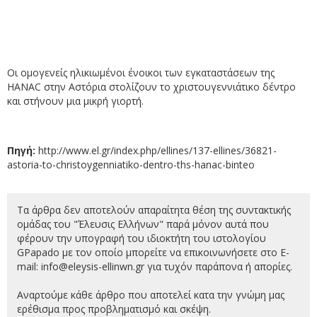
Οι ομογενείς ηλικιωμένοι ένοικοι των εγκαταστάσεων της
HANAC στην Αστόρια στολίζουν το χριστουγεννιάτικο δέντρο
και στήνουν μια μικρή γιορτή.
Πηγή:
http://www.el.gr/index.php/ellines/137-ellines/36821-
astoria-to-christoygenniatiko-dentro-ths-hanac-binteo
Τα άρθρα δεν αποτελούν απαραίτητα θέση της συντακτικής
ομάδας του "Έλευσις Ελλήνων" παρά μόνον αυτά που
φέρουν την υπογραφή του ιδιοκτήτη του ιστολογίου
GPapado με τον οποίο μπορείτε να επικοινωνήσετε στο E-
mail:
info@eleysis-ellinwn.gr για τυχόν παράπονα ή απορίες.
Αναρτούμε κάθε άρθρο που αποτελεί κατα την γνώμη μας
ερέθισμα προς προβληματισμό και σκέψη.