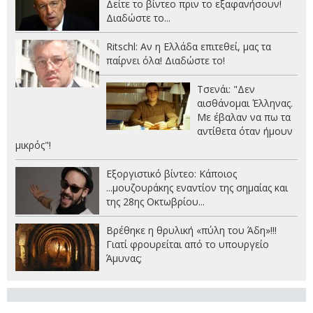
Δείτε το βίντεο πριν το εξαφανήσουν!
Διαδώστε το...
Ritschl: Αν η Ελλάδα επιτεθεί, μας τα
παίρνει όλα! Διαδώστε το!
Τσενάι: "Δεν
αισθάνομαι Έλληνας.
Με έβαλαν να πω τα
αντίθετα όταν ήμουν
μικρός"!
Εξοργιστικό βίντεο: Κάποιος
...μουζουράκης εναντίον της σημαίας και
της 28ης Οκτωβρίου...
Βρέθηκε η θρυλική «πύλη του Άδη»!!!
Γιατί φρουρείται από το υπουργείο
Άμυνας;