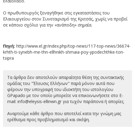
ελαιόλαδο.
Ο πρωθυπουργός ξεναγήθηκε στις εγκαταστάσεις του
Ελαιουργείου στον Συνεταιρισμό της Κριτσάς, χωρίς να προβεί
σε κάποιο σχόλιο για την «ανάποδη» σημαία.
Πηγή:
http://www.el.gr/index.php/top-news/117-top-news/36674-
krhth-ti-synebh-me-thn-ellhnikh-shmaia-poy-ypodechthke-ton-
tsipra
Τα άρθρα δεν αποτελούν απαραίτητα θέση της συντακτικής
ομάδας του "Έλευσις Ελλήνων" παρά μόνον αυτά που
φέρουν την υπογραφή του ιδιοκτήτη του ιστολογίου
GPapado με τον οποίο μπορείτε να επικοινωνήσετε στο E-
mail:
info@eleysis-ellinwn.gr για τυχόν παράπονα ή απορίες.
Αναρτούμε κάθε άρθρο που αποτελεί κατα την γνώμη μας
ερέθισμα προς προβληματισμό και σκέψη.