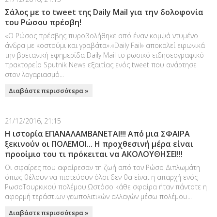
Σάλος με το tweet της Daily Mail για την δολοφονία
του Ρώσου πρέσβη!
«Ο Ρώσος πρέσβης πυροβολήθηκε από έναν κομψά ντυμένο
άνδρα με κοστούμι και γραβάτα».«Daily Fail» αποκαλεί ειρωνικά
την βρετανική εφημερίδα Daily Mail το ρωσικό ειδησεογραφικό
πρακτορείο Sputnik News εξαιτίας ενός tweet που ανάρτησε
στον λογαριασμό...
Διαβάστε περισσότερα »
21/12/2016, 21:15
Η ιστορία ΕΠΑΝΑΛΑΜΒΑΝΕΤΑΙ!!! Από μια ΣΦΑΙΡΑ
ξεκινούν οι ΠΟΛΕΜΟΙ... Η προχθεσινή μέρα είναι
προοίμιο του τι πρόκειται να ΑΚΟΛΟΥΘΗΣΕΙ!!!
Οι σφαίρες που αφαίρεσαν τη ζωή από τον Ρώσο Διπλωμάτη
όπως θέλουν να πιστεύουν όλοι δεν θα είναι η απαρχή ενός
ΡωσοΤουρκικού πολέμου.Ωστόσο κάθε σφαίρα ήταν πάντοτε η
αφορμή τεράστιων γεωπολιτικών αλλαγών μέσω πολέμου...
Διαβάστε περισσότερα »